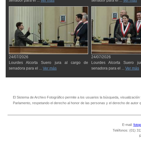
senador para el ...
Ver más
senador para el ...
Ver más
24/07/2026
24/07/2026
Lourdes Alcorta Suero jura al cargo de
Lourdes Alcorta Suero j
senadora para el ...
Ver más
senadora para el ...
Ver más
El Sistema de Archivo Fotográfico permite a los usuarios la búsqueda, visualización y 
Parlamento, respetando el derecho al honor de las personas y el derecho de autor qu
E-mail:
foto
Teléfonos: (01) 31
R